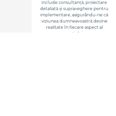
include consultanță, proiectare
detaliată și supraveghere pentru
implementare, asigurându-ne că
viziunea dumneavoastră devine
realitate în fiecare aspect al
spațiului.
HOME ST
optimizează es
proprietăți pent
atractivitatea și v
imobili