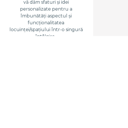
vă
dăm
sfaturi și idei
personalizate pentru a
îmbunătăți aspectul și
funcționalitatea
locuinței/spațiului într-o singură
întâlnire.
RENTAL INCOME
îmbunătățirea
i si aspectului unei
 pentru a atrage
obține venituri mai