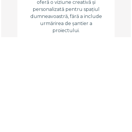
oferă o viziune creativă și
personalizată pentru spațiul
dumneavoastră, fără a include
urmărirea de șantier a
proiectului.
AGING
MAXIMIZE 
tetica unei
implică 
ru a-i crește
funcționalități
aloarea pe piața
proprietăți
ară.
chiriași și a 